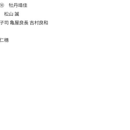
 ⑩ 牡丹靖佳
 松山 誠
子司 亀屋良長
吉村良和
仁穗