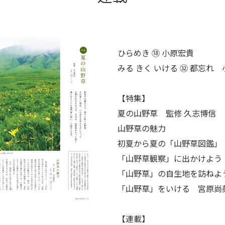
ひらめき ⑱ 小原宏貴
みる きく いける ㉜ 都忘れ
【特集】
夏の山野草
監修 久志博信
山野草の魅力
初夏から夏の「山野草図鑑」
「山野草観察」に出かけよう
「山野草」の自生地を訪ねよ
「山野草」をいける 宮原尚
【連載】