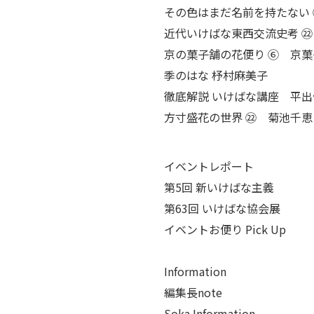
その色はまだ名前を持たない
近代いけばな東西交流史考 ㉒
京の菓子舗の花便り ⑥
京菓
季のはな 杼村麻美子
徹底解説 いけばな講座 平出
方寸盛花の世界 ㉒ 菊池千恵
イベントレポート
第
5
回 新いけばな主義
第
63
回 いけばな協会展
イベントお便り
Pick Up
Information
編集長
note
Soka Information