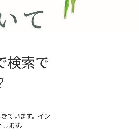
で検索で
？
てきています。イン
介します。