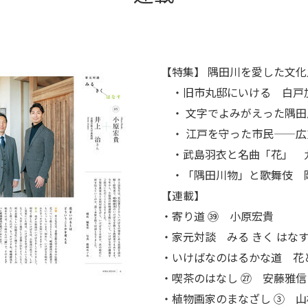
【特集】 隅田川を愛した文化
・旧市丸邸にいける 白戸
・ 文字でよみがえった隅田
・ 江戸を守った市民——広
・武島羽衣と名曲「花」 
・「隅田川物」と歌舞伎 
【連載】
・寄り道 ㊴ 小原宏貴
・家元対談 みる きく はなす
・いけばなのはるかな道 花
・喫茶のはなし ㉗ 安藤雅信
・植物画家のまなざし
③
山