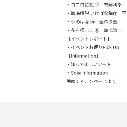
・ココロに花 ⑮ 有岡利幸
・徹底解説 いけばな講座 
・季のはな ㊴ 金森厚至
・花を探しに ㉚ 加茂清一
【イベントレポート】
・イベントお便り
Pick Up
【Information】
・知って楽しいアート
・
Soka Information
画像：４，５ぺーじより