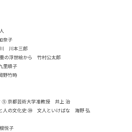
人
加奈子
川 川本三郎
重の浮世絵から 竹村公太郎
九里順子
岡野竹時
 ⑤ 京都芸術大学准教授 井上 治
と人の文化史 ㊴ 文人といけばな 海野 弘
根悦子