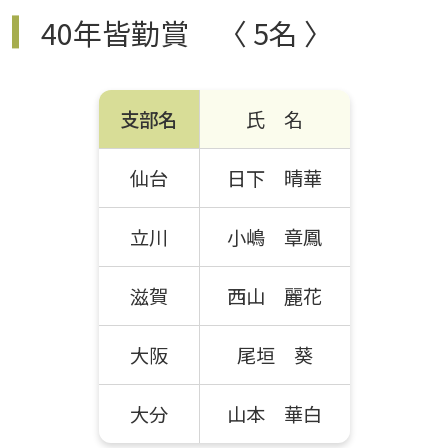
40年皆勤賞 〈 5名 〉
支部名
氏 名
仙台
日下 晴華
立川
小嶋 章鳳
滋賀
西山 麗花
大阪
尾垣 葵
大分
山本 華白