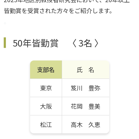
皆勤賞を受賞された方々をご紹介します。
。
50年皆勤賞 〈 3名 〉
支部名
氏 名
東京
笈川 豊弥
大阪
花岡 豊美
松江
高木 久恵