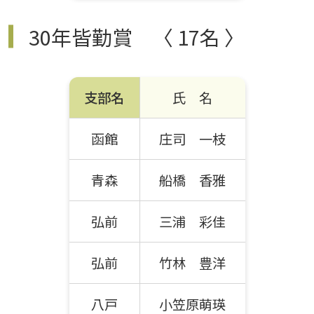
30年皆勤賞 〈 17名 〉
支部名
氏 名
函館
庄司 一枝
青森
船橋 香雅
弘前
三浦 彩佳
弘前
竹林 豊洋
八戸
小笠原萌瑛