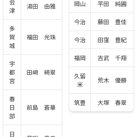
会
岡山
平田 純圃
湯田 由雅
津
今治
藤田 豊佳
多
賀
福田 光珠
今治
田窪 豊紀
城
福岡
吉武 千翔
宇
都
田﨑 綺翠
久留
荒木 優勝
宮
米
春
筑豊
大塚 春翠
日
前島 蒼華
部
日