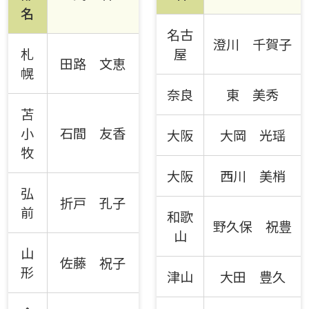
名
名古
澄川 千賀子
札
屋
田路 文恵
幌
奈良
東 美秀
苫
小
石間 友香
大阪
大岡 光瑶
牧
大阪
西川 美梢
弘
折戸 孔子
前
和歌
野久保 祝豊
山
山
佐藤 祝子
形
津山
大田 豊久