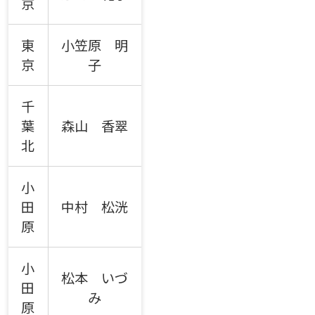
京
東
小笠原 明
京
子
千
葉
森山 香翠
北
小
田
中村 松洸
原
小
松本 いづ
田
み
原