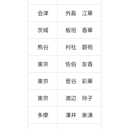
会津
外島 江華
茨城
板垣 香華
熊谷
村社 碧苑
東京
佐伯 友香
東京
菅谷 彩華
東京
渡辺 玲子
多摩
澤井 泉湧