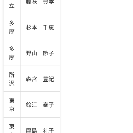
藤咲 豊孝
立
多
杉本 千恵
摩
多
野山 節子
摩
所
森宮 豊紀
沢
東
鈴江 泰子
京
東
摩島 礼子