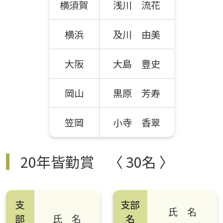
横須賀
浅川 流花
横浜
及川 由美
大阪
大島 豊史
岡山
黒原 芳寿
笠岡
小寺 香翠
20年皆勤賞
〈 30名 〉
支
支部
氏 名
部
氏 名
名